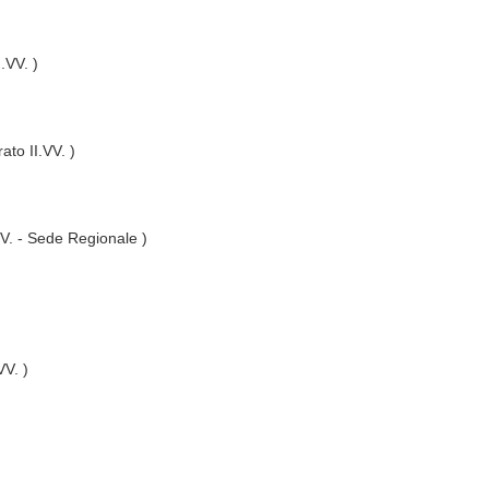
I.VV. )
ato II.VV. )
VV. - Sede Regionale )
VV. )