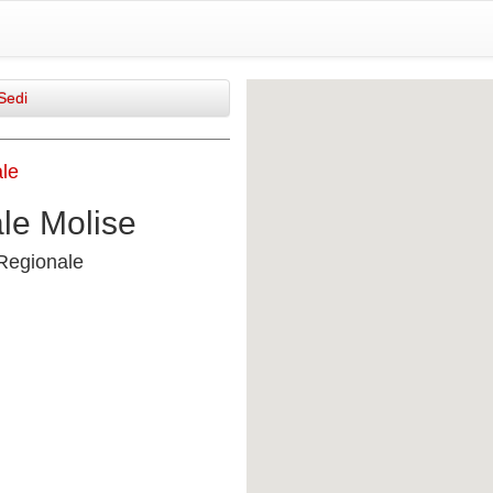
Sedi
ale
ale Molise
 Regionale