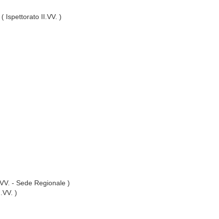
( Ispettorato II.VV. )
I.VV. - Sede Regionale )
I.VV. )