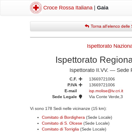
Croce Rossa Italiana
|
Gaia
Torna all'elenco delle 
Ispettorato Nazion
Ispettorato Region
Ispettorato II.VV. — Sede
C.F.
13669721006
P.IVA
13669721006
E-mail
isp.molise@iv.cri.it
Sede Legale
Via Conte Verde,3
Vi sono 178 Sedi nelle vicinanze (15 km):
Comitato di Bordighera
(Sede Locale)
Comitato di S. Olcese
(Sede Locale)
Comitato di Torriglia
(Sede Locale)