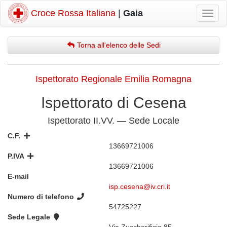
Croce Rossa Italiana
|
Gaia
Mostr
navig
Torna all'elenco delle Sedi
Ispettorato Regionale Emilia Romagna
Ispettorato di Cesena
Ispettorato II.VV. — Sede Locale
C.F.
13669721006
P.IVA
13669721006
E-mail
isp.cesena@iv.cri.it
Numero di telefono
54725227
Sede Legale