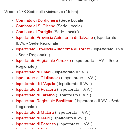
Via Zuccherificio,85
Vi sono 178 Sedi nelle vicinanze (15 km):
Comitato di Bordighera
(Sede Locale)
Comitato di S. Olcese
(Sede Locale)
Comitato di Torriglia
(Sede Locale)
Ispettorato Provincia Autonoma di Bolzano
( Ispettorato
II.VV. - Sede Regionale )
Ispettorato Provincia Autonoma di Trento
( Ispettorato II.VV.
- Sede Regionale )
Ispettorato Regionale Abruzzo
( Ispettorato II.VV. - Sede
Regionale )
Ispettorato di Chieti
( Ispettorato II.VV. )
ispettorato di Giulianova
( Ispettorato II.VV. )
Ispettorato di L'Aquila
( Ispettorato II.VV. )
Ispettorato di Pescara
( Ispettorato II.VV. )
Ispettorato di Teramo
( Ispettorato II.VV. )
Ispettorato Regionale Basilicata
( Ispettorato II.VV. - Sede
Regionale )
Ispettorato di Matera
( Ispettorato II.VV. )
Ispettorato di Melfi
( Ispettorato II.VV. )
Ispettorato di Potenza
( Ispettorato II.VV. )