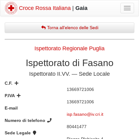
Croce Rossa Italiana
|
Gaia
Mostr
navig
Torna all'elenco delle Sedi
Ispettorato Regionale Puglia
Ispettorato di Fasano
Ispettorato II.VV. — Sede Locale
C.F.
13669721006
P.IVA
13669721006
E-mail
isp.fasano@iv.cri.it
Numero di telefono
80441477
Sede Legale