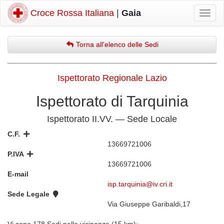
Croce Rossa Italiana
|
Gaia
Mostr
navig
Torna all'elenco delle Sedi
Ispettorato Regionale Lazio
Ispettorato di Tarquinia
Ispettorato II.VV. — Sede Locale
C.F.
13669721006
P.IVA
13669721006
E-mail
isp.tarquinia@iv.cri.it
Sede Legale
Via Giuseppe Garibaldi,17